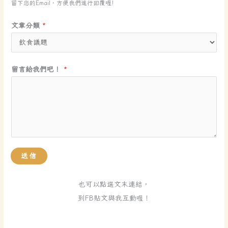
給
留下您的Email，方便我們進行回覆喔!
我
文章分類
*
們
吧
！
留言給我們吧！
*
留
言
給
我
們
吧
！
送信
也可以點選文末連結，
到FB貼文與我互動喔！