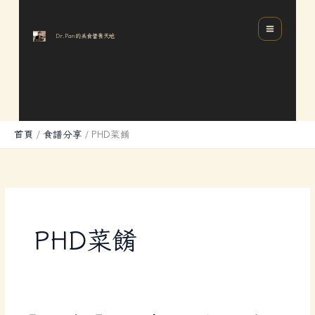
跳
分
MAIN
至
類
MENU
Dr.Pan的美食營養天地
主
要
內
容
首頁
食譜分享
PHD菜餚
PHD菜餚