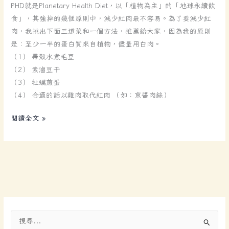
禧
PHD就是Planetary Health Diet，以「植物為主」的「地球永續飲
PHD
之
食」，其強掉的幾個原則中，減少紅肉最不容易。為了要減少紅
菜
愛
肉，我挑出下面三道菜和一個方法，推薦給大家，因為我的原則
餚
是：至少一半的蛋白質來自植物，儘量用白肉。
（1） 帶殼水煮毛豆
（2） 素滷豆干
（3） 牡蠣煎蛋
（4） 合適的話以雞肉取代紅肉 （如：京醬肉絲）
閱讀全文 »
搜