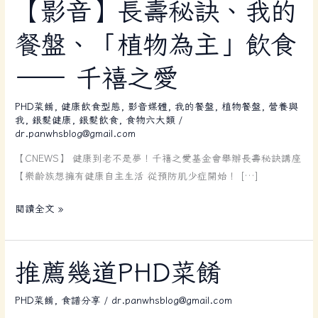
【影
【影音】長壽秘訣、我的
音】
餐盤、「植物為主」飲食
長
壽
—— 千禧之愛
秘
訣、
PHD菜餚
,
健康飲食型態
,
影音媒體
,
我的餐盤
,
植物餐盤
,
營養與
我
我
,
銀髮健康
,
銀髮飲食
,
食物六大類
/
的
dr.panwhsblog@gmail.com
餐
【CNEWS】 健康到老不是夢！千禧之愛基金會舉辦長壽秘訣講座
盤、
【樂齡族想擁有健康自主生活 從預防肌少症開始！ […]
「植
物
閱讀全文 »
為
主」
飲
推
推薦幾道PHD菜餚
食
薦
——
幾
PHD菜餚
,
食譜分享
/
dr.panwhsblog@gmail.com
千
道