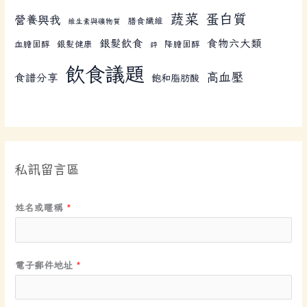
蔬菜
蛋白質
營養與我
膳食纖維
維生素與礦物質
銀髮飲食
食物六大類
血膽固醇
銀髮健康
降膽固醇
鋅
飲食議題
高血壓
食譜分享
飽和脂肪酸
私訊留言區
文
姓名或暱稱
*
章
分
類
電子郵件地址
*
留
言