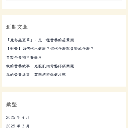
尋
關
鍵
近期文章
字
:
「北冬蟲夏草」，是一種營養的菇蕈類
【影音】如何吃出健康？你吃什麼就會變成什麼？
自製全食物早餐穀片
我的營養故事：克服肌肉骨骼疼痛問題
我的營養故事：雲南旅遊保健攻略
彙整
2025 年 4 月
2025 年 3 月