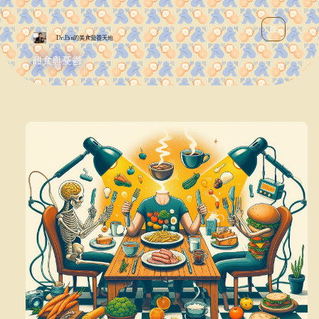
跳
MAIN
至
MENU
Dr.Pan的美食營養天地
主
甜食與憂鬱
要
內
容