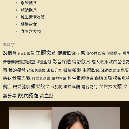
永續飲食
減鈉飲食
維生素礦物質
銀髮飲食
食物六大類
關鍵字
主題文章
健康飲食型態
24節氣
PHD菜餚
國
免疫性疾病
包裝標示
影音媒體
得舒飲食
成人肥胖
我的營養
營養健康變遷調查
學童生理
植物餐盤
永續飲食
事
我的餐盤
無麩質
政策與法規
書籍分享
減鈉飲食
營養與我
維生素礦物質
血膽固醇
過敏與
點心
甜食與憂鬱
精神疾病
銀髮健康
銀髮飲食
食物六大類
食
動症
雜誌專訪
電台訪問
關於我
飲食議題
譜分享
高血壓