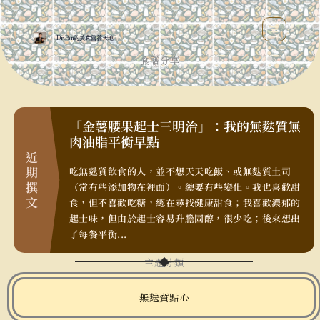
跳
MAIN
至
MENU
Dr.Pan的美食營養天地
主
食譜分享
要
內
容
「金薯腰果起士三明治」：我的無麩質無
肉油脂平衡早點
近
吃的早餐，
期
的脆片裹
吃無麩質飲食的人，並不想天天吃飯、或無麩質土司
撰
制經驗，大
（常有些添加物在裡面）。總要有些變化。我也喜歡甜
文
食，但不喜歡吃糖，總在尋找健康甜食；我喜歡濃郁的
起士味，但由於起士容易升膽固醇，很少吃；後來想出
了每餐平衡...
主題分類
無麩質點心