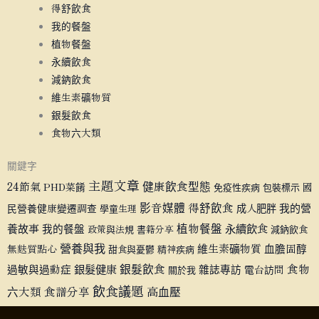
得舒飲食
我的餐盤
植物餐盤
永續飲食
減鈉飲食
維生素礦物質
銀髮飲食
食物六大類
關鍵字
主題文章
健康飲食型態
24節氣
PHD菜餚
國
免疫性疾病
包裝標示
影音媒體
得舒飲食
成人肥胖
我的營
民營養健康變遷調查
學童生理
植物餐盤
永續飲食
養故事
我的餐盤
政策與法規
書籍分享
減鈉飲食
營養與我
維生素礦物質
血膽固醇
無麩質點心
甜食與憂鬱
精神疾病
銀髮健康
銀髮飲食
食物
過敏與過動症
雜誌專訪
電台訪問
關於我
飲食議題
六大類
食譜分享
高血壓