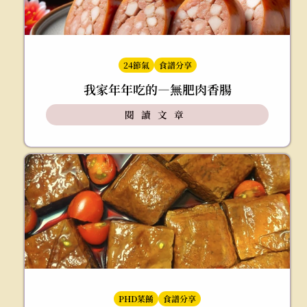
24節氣
食譜分享
我家年年吃的—無肥肉香腸
閱讀文章
PHD菜餚
食譜分享