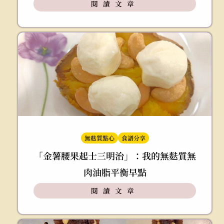
閱讀文章
無麩質點心
食譜分享
「金薯腰果起士三明治」：我的無麩質無
肉油脂平衡早點
閱讀文章