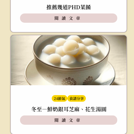
推薦幾道PHD菜餚
閱讀文章
24節氣
食譜分享
冬至—鮮奶銀耳芝麻、花生湯圓
閱讀文章