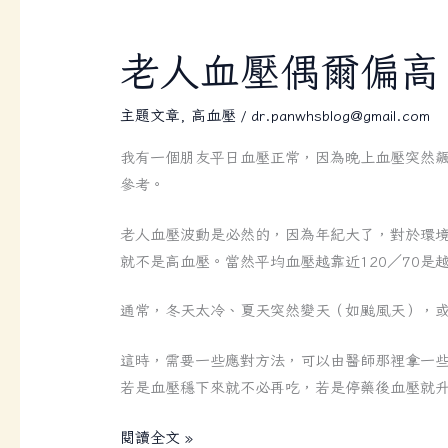
老
老人血壓偶爾偏高
人
血
主題文章
,
高血壓
/
dr.panwhsblog@gmail.com
壓
我有一個朋友平日血壓正常，因為晚上血壓突然飆高，嚇
偶
參考。
爾
偏
老人血壓波動是必然的，因為年紀大了，對於環
高，
就不是高血壓。當然平均血壓越靠近120／70
以
平
通常，冬天太冷、夏天突然變天（如颱風天），
常
心
這時，需要一些應對方法，可以由醫師那裡拿一
待
若是血壓穩下來就不必再吃，若是停藥後血壓就
之，
見
閱讀全文 »