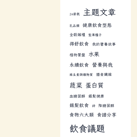
主題文章
24節氣
健康飲食型態
乳品類
全榖雜糧
堅果種子
得舒飲食
我的營養故事
水果
植物餐盤
營養與我
永續飲食
膳食纖維
維生素與礦物質
蔬菜
蛋白質
血膽固醇
銀髮健康
銀髮飲食
降膽固醇
鋅
食物六大類
食譜分享
飲食議題