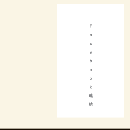
稱
F
a
c
e
b
o
o
k
連
結