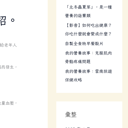
:
「北冬蟲夏草」，是一種
營養的菇蕈類
招。
【影音】如何吃出健康？
你吃什麼就會變成什麼？
自製全食物早餐穀片
，給老年人
我的營養故事：克服肌肉
骨骼疼痛問題
偶而發生，
我的營養故事：雲南旅遊
。
保健攻略
晚量血壓，
。
彙整