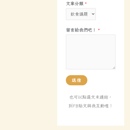
姓
文章分類
*
名
或
暱
留言給我們吧！
*
稱
電
子
郵
件
地
送信
址
姓
也可以點選文末連結，
名
到FB貼文與我互動喔！
或
暱