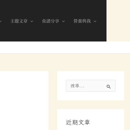
分
類
主題文章
食譜分享
營養與我
搜
尋
關
鍵
近期文章
字