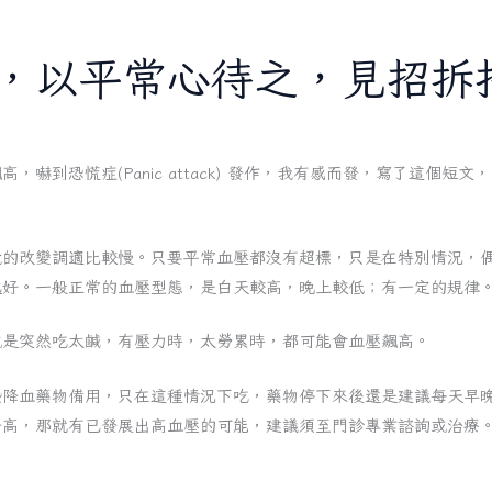
，以平常心待之，見招拆
到恐慌症(Panic attack) 發作，我有感而發，寫了這個短文
境的改變調適比較慢。只要平常血壓都沒有超標，只是在特別情況，
是越好。一般正常的血壓型態，是白天較高，晚上較低；有一定的規律
或是突然吃太鹹，有壓力時，太勞累時，都可能會血壓飆高。
些降血藥物備用，只在這種情況下吃，藥物停下來後還是建議每天早
升高，那就有已發展出高血壓的可能，建議須至門診專業諮詢或治療