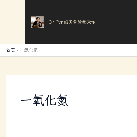
跳
至
主
Dr.Pan的美食營養天地
要
內
容
首頁
一氧化氮
一氧化氮