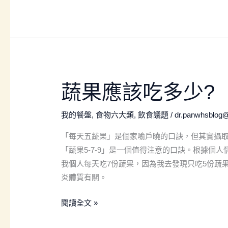
人
都
可
以
藉
由
蔬
蔬果應該吃多少?
改
果
變
應
我的餐盤
,
食物六大類
,
飲食議題
/
dr.panwhsblog
飲
該
食
「每天五蔬果」是個家喻戶曉的口訣，但其實攝
吃
來
「蔬果5-7-9」是一個值得注意的口訣。根據個
多
減
我個人每天吃7份蔬果，因為我去發現只吃5份蔬
少?
少
炎體質有關。
碳
排
閱讀全文 »
喔！