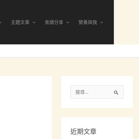
分
類
主題文章
食譜分享
營養與我
搜
尋
關
鍵
近期文章
字