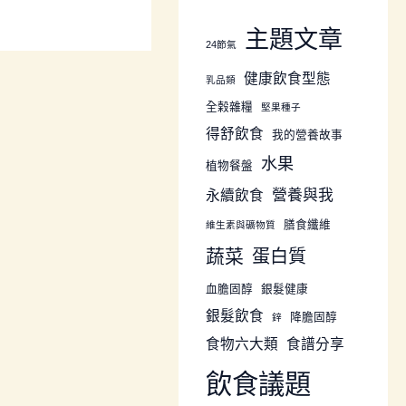
主題文章
24節氣
健康飲食型態
乳品類
全榖雜糧
堅果種子
得舒飲食
我的營養故事
水果
植物餐盤
營養與我
永續飲食
膳食纖維
維生素與礦物質
蔬菜
蛋白質
血膽固醇
銀髮健康
銀髮飲食
降膽固醇
鋅
食物六大類
食譜分享
飲食議題