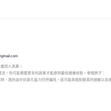
@gmail.com
取量因人而異。
人情況，你可能需要更多的蔬果才能達到最佳健康狀態。舉個例子：
果時，我的血中抗氧化能力仍然偏低。這可能與我對麩質的過敏以及