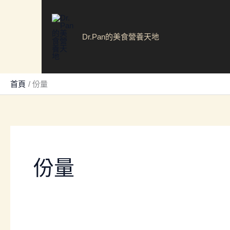
跳
至
主
Dr.Pan的美食營養天地
要
內
容
首頁
份量
份量