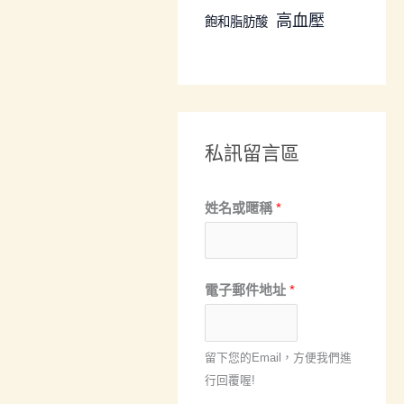
高血壓
飽和脂肪酸
私訊留言區
姓名或暱稱
*
電
電子郵件地址
*
子
郵
留下您的Email，方便我們進
件
行回覆喔!
地