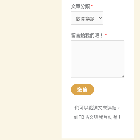
址
文章分類
*
留
言
給
留言給我們吧！
*
我
們
吧
！
文
章
送信
分
類
也可以點選文末連結，
到FB貼文與我互動喔！