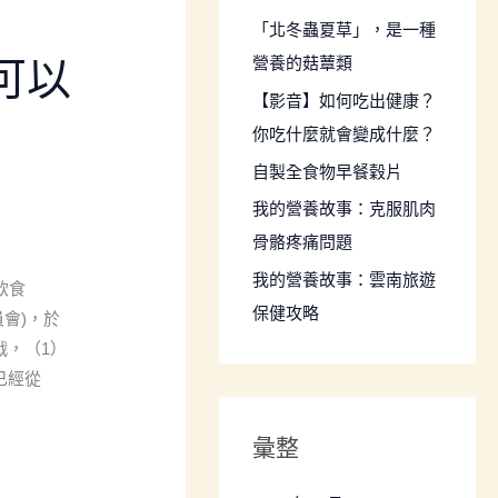
:
「北冬蟲夏草」，是一種
營養的菇蕈類
可以
【影音】如何吃出健康？
你吃什麼就會變成什麼？
自製全食物早餐穀片
我的營養故事：克服肌肉
骨骼疼痛問題
我的營養故事：雲南旅遊
的飲食
保健攻略
員會)，於
戰，（1）
已經從
彙整