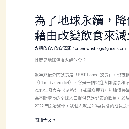
為
為了地球永續，降
了
藉由改變飲食來減
地
球
永
永續飲食
,
飲食議題
/
dr.panwhsblog@gmail.com
續，
甚麼是地球健康永續飲食？
降
低
近年來最夯的飲食是「EAT-Lancet飲食」，也被稱為
氣
（Plant-based diet），它是一個促進人類健
溫，
2019年發表在《刺絡針（或稱柳葉刀）》這個醫學
我
為不斷增長的全球人口提供充足健康的飲食，以及（2）
們
2022年開始運作，我個人就是2.0委員會的成員之
每
一
閱讀全文 »
個