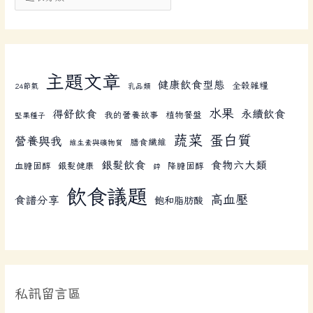
主題文章
健康飲食型態
全榖雜糧
24節氣
乳品類
水果
得舒飲食
永續飲食
我的營養故事
植物餐盤
堅果種子
蔬菜
蛋白質
營養與我
膳食纖維
維生素與礦物質
銀髮飲食
食物六大類
血膽固醇
銀髮健康
降膽固醇
鋅
飲食議題
高血壓
食譜分享
飽和脂肪酸
私訊留言區