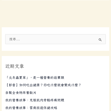
搜
尋
關
鍵
近期文章
字
:
「北冬蟲夏草」，是一種營養的菇蕈類
【影音】如何吃出健康？你吃什麼就會變成什麼？
自製全食物早餐穀片
我的營養故事：克服肌肉骨骼疼痛問題
我的營養故事：雲南旅遊保健攻略