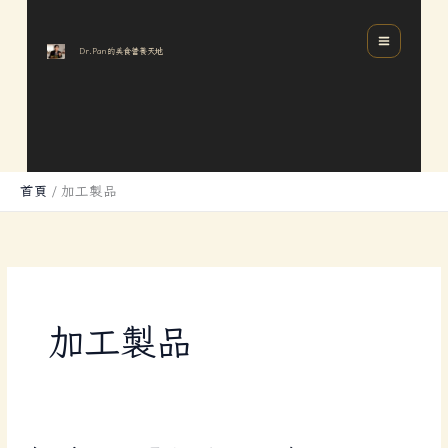
跳
分
MAIN
至
類
MENU
Dr.Pan的美食營養天地
主
要
內
容
首頁
加工製品
加工製品