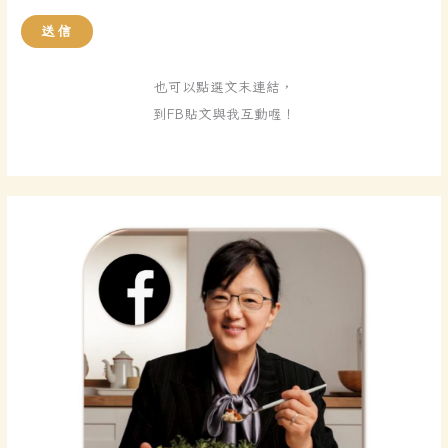
文
送信
章
分
也可以點選文末連結，
類
到FB貼文與我互動喔！
*