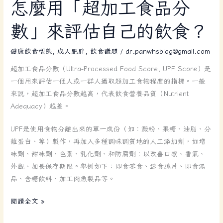
怎
怎麼用「超加工食品分
麼
數」來評估自己的飲食？
用
「超
健康飲食型態
,
成人肥胖
,
飲食議題
/
dr.panwhsblog@gmail.com
加
工
超加工食品分數（Ultra-Processed Food Score, UPF Score）是
食
一個用來評估一個人或一群人攝取超加工食物程度的指標。一般
品
來說，超加工食品分數越高，代表飲食營養品質（Nutrient
分
Adequacy）越差。
數」
來
UPF是使用食物分離出來的單一成份（如：澱粉、果糖、油脂、分
評
離蛋白、等）製作，再加入多種調味調質地的人工添加劑，如增
估
味劑、甜味劑、色素、乳化劑、和防腐劑；以改善口感、香氣、
自
外觀、加長保存期限。舉例如下：即食零食、速食脆片、即食湯
己
品、含糖飲料、加工肉魚製品等。
的
飲
閱讀全文 »
食？