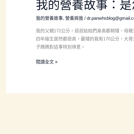
我
我的營養故事：是
的
營
我的營養故事
,
營養與我
/
dr.panwhsblog@gmail.
養
我的父親172公分，叔叔姑姑們身高都稍矮，母親
故
四年級生居然都很高，最矮的我有170公分，大哥1
事：
子媽媽對這事特別得意。
是
怎
閱讀全文 »
麼
長
到
170
公
分
的？