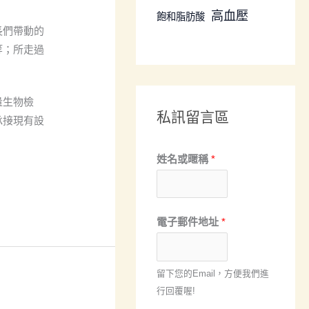
高血壓
飽和脂肪酸
長們帶動的
等；所走過
量生物檢
私訊留言區
承接現有設
姓名或暱稱
*
*
電子郵件地址
*
*
電
留下您的Email，方便我們進
子
行回覆喔!
郵