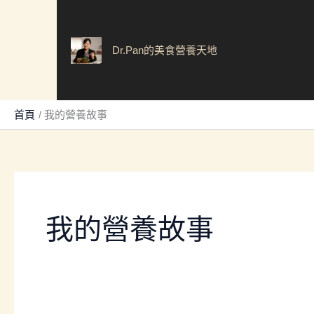
跳
至
主
Dr.Pan的美食營養天地
要
內
容
首頁
我的營養故事
我的營養故事