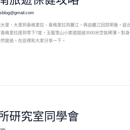
hsblog@gmail.com
到大里、大里到香格里拉、香格里拉到麗江，再由麗江回昆明後，返
香格里拉達到零下7度，玉龍雪山小索道超過3500米空氣稀薄，對
安然度過。在這裡和大家分享一下。
所研究室同學會
com