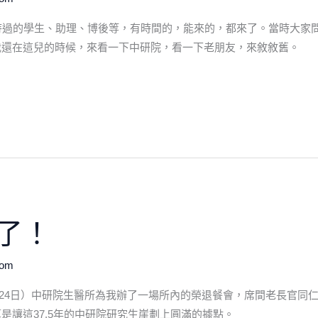
待過的學生、助理、博後等，有時間的，能來的，都來了。當時大家
我還在這兒的時候，來看一下中研院，看一下老朋友，來敘敘舊。
了！
com
6月24日）中研院生醫所為我辦了一場所內的榮退餐會，席間老長官同
是讓這37.5年的中研院研究生崖劃上圓滿的據點。