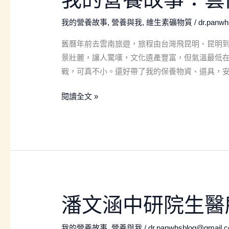
的
題
營
我的營養故事
,
營養與我
,
維生素礦物質
/
dr.panw
養
舊曆年前去雲南旅遊，旅程由台灣飛昆明、昆明
故
景壯麗，讓人驚嘆，文化遺產豐富，但氣溫最低在
事：
戰，可真不小。還好帶了我的保養物資、道具，
雲
南
閱讀全文 »
旅
遊
保
健
攻
略
潘
潘文涵中研院生醫
文
涵
我的營養故事
,
營養與我
/
dr.panwhsblog@gmail.