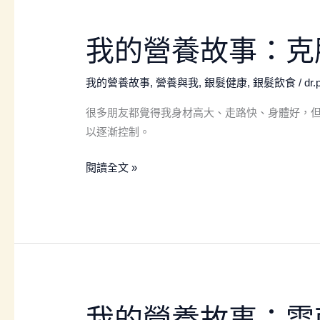
我
我的營養故事：克
的
營
我的營養故事
,
營養與我
,
銀髮健康
,
銀髮飲食
/
dr
養
很多朋友都覺得我身材高大、走路快、身體好，但
故
以逐漸控制。
事：
克
閱讀全文 »
服
肌
肉
骨
骼
疼
痛
我
我的營養故事：雲
問