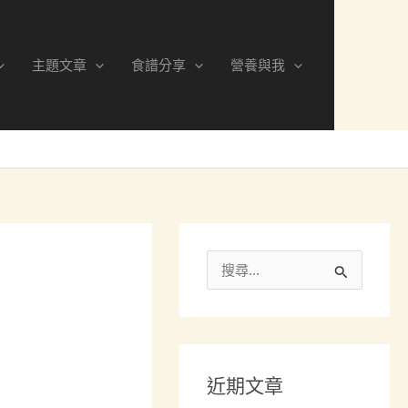
分
類
主題文章
食譜分享
營養與我
搜
尋
關
鍵
近期文章
字