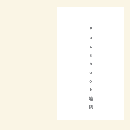
F
a
c
e
b
o
o
k
連
結