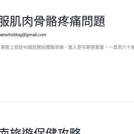
服肌肉骨骼疼痛問題
.panwhsblog@gmail.com
事實上我從40歲就開始腰酸背痛，進入更年期更嚴重，一直到六十
南旅遊保健攻略