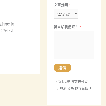
件
文章分類
*
地
址
我們家4個
留言給我們吧！
*
，我的小個
送信
也可以點選文末連結，
到FB貼文與我互動喔！