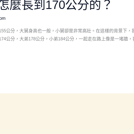
怎麼長到170公分的？
com
155公分，大舅身高也一般，小舅卻是非常高壯。在這樣的背景下，
74公分，大弟178公分，小弟184公分，一起走在路上像是一堵牆