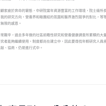
要顧家疲於奔命的窘態，中研院當年資源豐富的工作環境，院士級所
了我的研究方向，營養界和睦團結的氛圍和醫界激烈競爭的對比，等
有無限的感恩。
非常艱辛，過去多年做的社區前瞻性研究和營養健康調查所累積的大
研究者能夠繼續使用，制度都尚在建立中，因此要尋找年輕研究人員
推敲、協商，仍是進行式中。