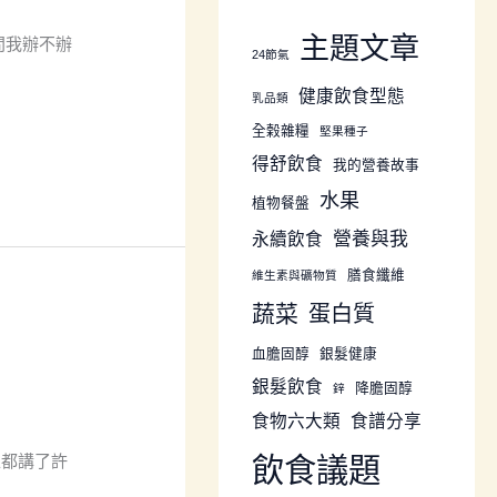
主題文章
問我辦不辦
24節氣
健康飲食型態
乳品類
全榖雜糧
堅果種子
得舒飲食
我的營養故事
水果
植物餐盤
營養與我
永續飲食
膳食纖維
維生素與礦物質
蔬菜
蛋白質
血膽固醇
銀髮健康
銀髮飲食
降膽固醇
鋅
食物六大類
食譜分享
仁都講了許
飲食議題