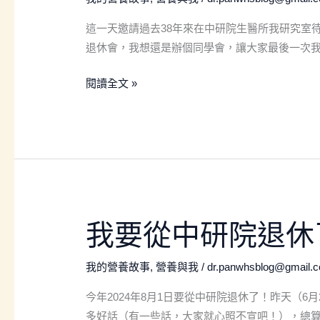
中
這一天邀請過去38年來在中研院生醫所我研究室
研
退休會，我想還是辦個同學會，讓大家最後一次
院
生
閱讀全文 »
醫
所
研
究
室
同
學
我
我要從中研院退休
會
要
從
我的營養故事
,
營養與我
/
dr.panwhsblog@gmail.
中
今年2024年8月1日要從中研院退休了！昨天（
研
多好話（有一些話，大家就心照不宣吧！），總算