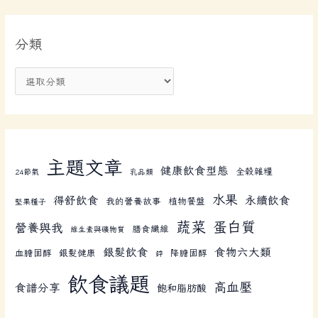
分類
主題文章
健康飲食型態
全榖雜糧
24節氣
乳品類
水果
得舒飲食
永續飲食
我的營養故事
植物餐盤
堅果種子
蔬菜
蛋白質
營養與我
膳食纖維
維生素與礦物質
銀髮飲食
食物六大類
血膽固醇
銀髮健康
降膽固醇
鋅
飲食議題
高血壓
食譜分享
飽和脂肪酸