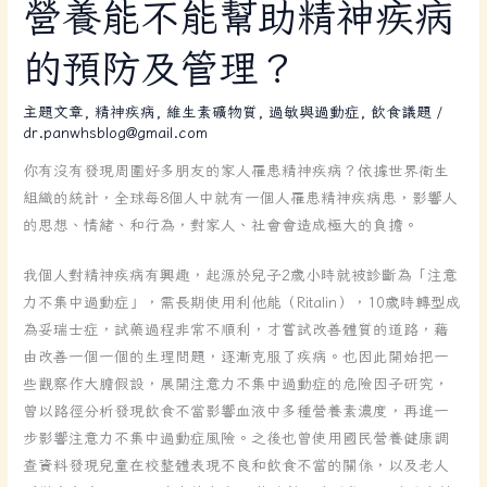
營
營養能不能幫助精神疾病
養
的預防及管理？
能
不
主題文章
,
精神疾病
,
維生素礦物質
,
過敏與過動症
,
飲食議題
/
能
dr.panwhsblog@gmail.com
幫
助
你有沒有發現周圍好多朋友的家人罹患精神疾病？依據世界衛生
精
組織的統計，全球每8個人中就有一個人罹患精神疾病患，影響人
神
的思想、情緒、和行為，對家人、社會會造成極大的負擔。
疾
我個人對精神疾病有興趣，起源於兒子2歲小時就被診斷為「注意
病
力不集中過動症」，需長期使用利他能（Ritalin），10歲時轉型成
的
為妥瑞士症，試藥過程非常不順利，才嘗試改善體質的道路，藉
預
由改善一個一個的生理問題，逐漸克服了疾病。也因此開始把一
防
些觀察作大膽假設，展開注意力不集中過動症的危險因子研究，
及
曾以路徑分析發現飲食不當影響血液中多種營養素濃度，再進一
管
步影響注意力不集中過動症風險。之後也曾使用國民營養健康調
理？
查資料發現兒童在校整體表現不良和飲食不當的關係，以及老人