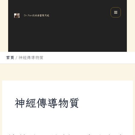
跳
分
MAIN
至
類
MENU
Dr.Pan的美食營養天地
主
要
內
容
首頁
神經傳導物質
神經傳導物質