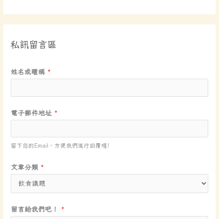
私訊留言區
姓
姓名或暱稱
*
名
或
暱
電子郵件地址
*
稱
文
章
留下您的Email，方便我們進行回覆喔!
分
文章分類
*
類
姓
名
留言給我們吧！
*
或