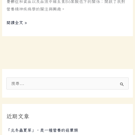
憂鬱症和貧血以及血液中維生素B6葉酸低下的關係；開啟了我對
營養精神疾病學的關注與興趣。
閱讀全文 »
搜
尋
關
鍵
近期文章
字
:
「北冬蟲夏草」，是一種營養的菇蕈類