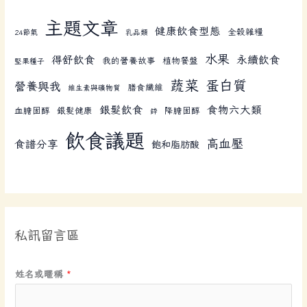
主題文章
健康飲食型態
全榖雜糧
24節氣
乳品類
水果
得舒飲食
永續飲食
我的營養故事
植物餐盤
堅果種子
蔬菜
蛋白質
營養與我
膳食纖維
維生素與礦物質
銀髮飲食
食物六大類
血膽固醇
銀髮健康
降膽固醇
鋅
飲食議題
高血壓
食譜分享
飽和脂肪酸
私訊留言區
姓名或暱稱
*