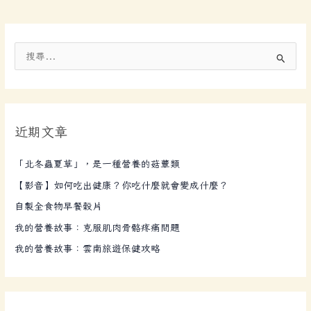
搜
尋
關
鍵
近期文章
字
:
「北冬蟲夏草」，是一種營養的菇蕈類
【影音】如何吃出健康？你吃什麼就會變成什麼？
自製全食物早餐穀片
我的營養故事：克服肌肉骨骼疼痛問題
我的營養故事：雲南旅遊保健攻略