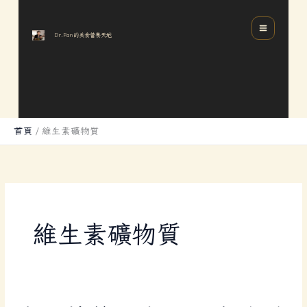
跳
分
MAIN
至
類
MENU
Dr.Pan的美食營養天地
主
要
內
容
首頁
維生素礦物質
維生素礦物質