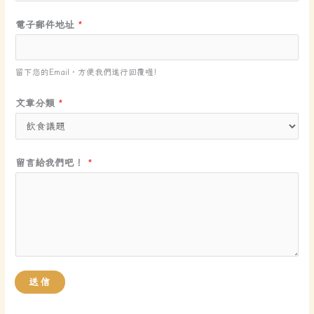
電子郵件地址
*
留下您的Email，方便我們進行回覆喔!
姓
文章分類
*
名
或
暱
留言給我們吧！
*
稱
電
子
郵
件
地
送信
址
留