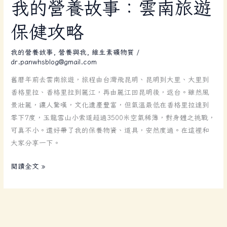
我
我的營養故事：雲南旅遊
的
保健攻略
營
養
我的營養故事
,
營養與我
,
維生素礦物質
/
故
dr.panwhsblog@gmail.com
事：
雲
舊曆年前去雲南旅遊，旅程由台灣飛昆明、昆明到大里、大里到
南
香格里拉、香格里拉到麗江，再由麗江回昆明後，返台。雖然風
旅
景壯麗，讓人驚嘆，文化遺產豐富，但氣溫最低在香格里拉達到
遊
零下7度，玉龍雪山小索道超過3500米空氣稀薄，對身體之挑戰，
保
可真不小。還好帶了我的保養物資、道具，安然度過。在這裡和
健
大家分享一下。
攻
閱讀全文 »
略