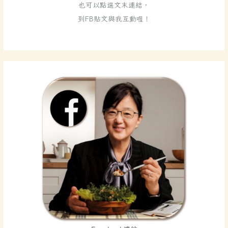
也可以點選文末連結，
言
到FB貼文與我互動喔！
給
我
們
吧
！