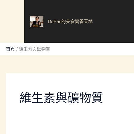
跳
至
主
Dr.Pan的美食營養天地
要
內
容
首頁
維生素與礦物質
維生素與礦物質