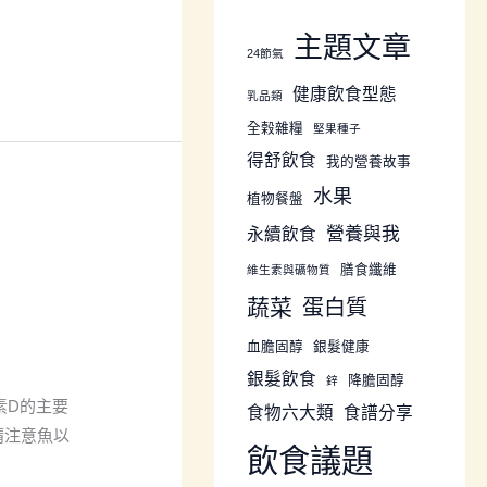
主題文章
24節氣
健康飲食型態
乳品類
全榖雜糧
堅果種子
得舒飲食
我的營養故事
水果
植物餐盤
營養與我
永續飲食
膳食纖維
維生素與礦物質
蔬菜
蛋白質
血膽固醇
銀髮健康
銀髮飲食
降膽固醇
鋅
素D的主要
食物六大類
食譜分享
請注意魚以
飲食議題