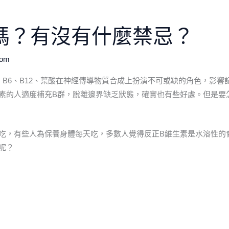
嗎？有沒有什麼禁忌？
com
B6、B12、葉酸在神經傳導物質合成上扮演不可或缺的角色，影響
素的人適度補充B群，脫離邊界缺乏狀態，確實也有些好處。但是要
吃，有些人為保養身體每天吃，多數人覺得反正B維生素是水溶性的
呢？