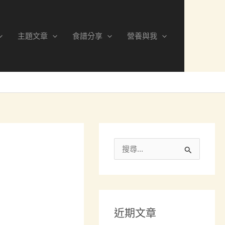
分
類
主題文章
食譜分享
營養與我
搜
尋
關
鍵
近期文章
字