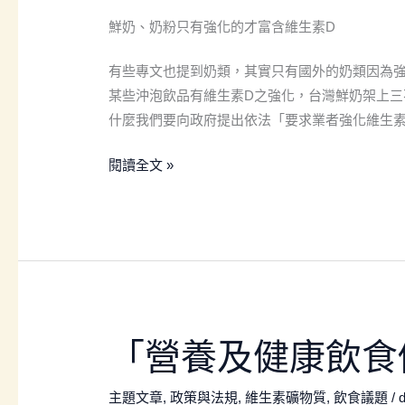
素
鮮奶、奶粉只有強化的才富含維生素D
D
攝
有些專文也提到奶類，其實只有國外的奶類因為強
取
某些沖泡飲品有維生素D之強化，台灣鮮奶架上三
量？
什麼我們要向政府提出依法「要求業者強化維生素
閱讀全文 »
「營
「營養及健康飲食
養
及
主題文章
,
政策與法規
,
維生素礦物質
,
飲食議題
/