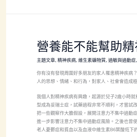
忌？
營
營養能不能幫助精
養
能
主題文章
,
精神疾病
,
維生素礦物質
,
過敏與過動症
不
你有沒有發現周圍好多朋友的家人罹患精神疾病？
能
人的思想、情緒、和行為，對家人、社會會造成
幫
助
我個人對精神疾病有興趣，起源於兒子2歲小時就被診
精
型成為妥瑞士症，試藥過程非常不順利，才嘗試
神
把一些觀察作大膽假設，展開注意力不集中過動
疾
進一步影響注意力不集中過動症風險。之後也曾
病
老人憂鬱症和貧血以及血液中維生素B6葉酸低下
的