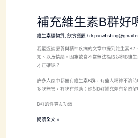
補
補充維生素B群好
充
維
維生素礦物質
,
飲食議題
/
dr.panwhsblog@gmail.
生
我最近談營養與精神疾病的文章中提到維生素B2、
素
知、以及情緒。因為飲食不當無法攝取足夠B維生
B
才正確呢？
群
好
許多人家中都備有維生素B群，有些人精神不濟時
嗎？
多吃無害，有吃有幫助；你對B群補充劑有多瞭解
有
沒
B群的性質＆功效
有
什
閱讀全文 »
麼
禁