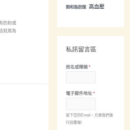
高血壓
飽和脂肪酸
有奶粉或
這就是為
私訊留言區
文
姓名或暱稱
*
章
分
類
電子郵件地址
*
姓
名
留下您的Email，方便我們進
或
行回覆喔!
暱