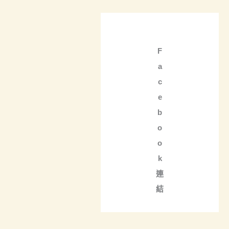
F
a
c
e
b
o
o
k
連
結