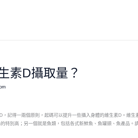
生素D攝取量？
com
D，記得一兩個原則，起碼可以提升一些攝入身體的維生素D。維生
陽的特別高；另一個就是魚類，包括各式新鮮魚、魚罐頭、魚產品。