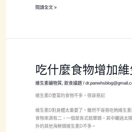
預
閱讀全文 »
防
及
管
理？
吃
吃什麼食物增加維
什
麼
維生素礦物質
,
飲食議題
/
dr.panwhsblog@gmail.
食
維生素D豐富的食物不多，很容易記
物
增
維生素D對身體太重要了。雖然不容易吃夠維生素
加
食物來源有二，一個是各式菇蕈類，其中曬過太
維
外的其他海鮮類維生素D不多。
生