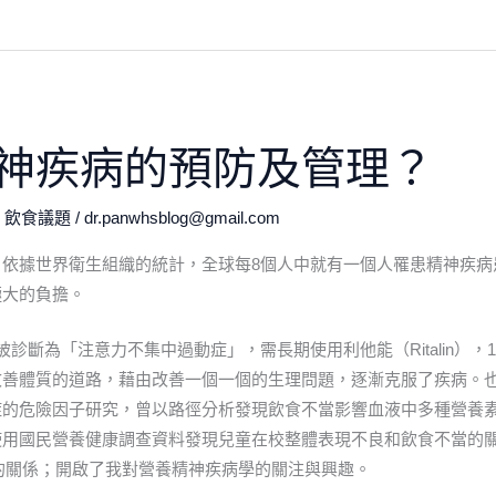
神疾病的預防及管理？
,
飲食議題
/
dr.panwhsblog@gmail.com
依據世界衛生組織的統計，全球每8個人中就有一個人罹患精神疾病
極大的負擔。
斷為「注意力不集中過動症」，需長期使用利他能（Ritalin），1
改善體質的道路，藉由改善一個一個的生理問題，逐漸克服了疾病。
症的危險因子研究，曾以路徑分析發現飲食不當影響血液中多種營養
使用國民營養健康調查資料發現兒童在校整體表現不良和飲食不當的
的關係；開啟了我對營養精神疾病學的關注與興趣。