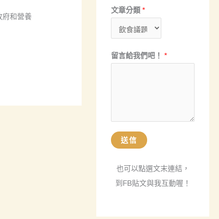
稱
文章分類
*
政府和營養
留
言
給
留言給我們吧！
*
我
們
吧
！
送信
也可以點選文末連結，
到FB貼文與我互動喔！