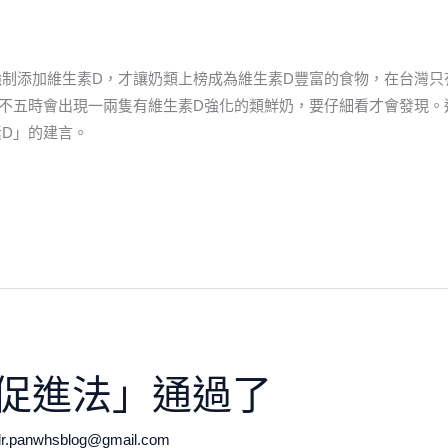
制添加維生素D，才讓奶類上榜成為維生素D豐富的食物，在台灣只
不五時會出現一兩隻有維生素D強化的類鮮奶，要仔細看才會發現。
D」的建言。
促進法」通過了
dr.panwhsblog@gmail.com