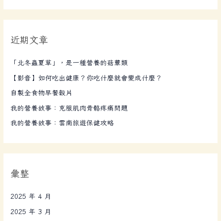
尋
關
鍵
近期文章
字
:
「北冬蟲夏草」，是一種營養的菇蕈類
【影音】如何吃出健康？你吃什麼就會變成什麼？
自製全食物早餐穀片
我的營養故事：克服肌肉骨骼疼痛問題
我的營養故事：雲南旅遊保健攻略
彙整
2025 年 4 月
2025 年 3 月