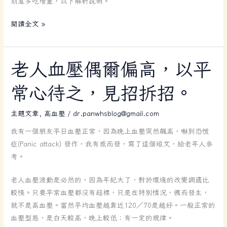
刻意多吃增重，以下解析說明。
更
難
閱讀全文 »
健
康
長
老
老人血壓偶爾偏高，以平
壽。」
人
常心待之，見招拆招。
血
壓
主題文章
,
高血壓
/
dr.panwhsblog@gmail.com
偶
爾
我有一個朋友平日血壓正常，因為晚上血壓突然飆高，嚇到恐慌
偏
症(Panic attack) 發作，我有感而發，寫了這個短文，給老年人參
高，
考。
以
平
老人血壓波動是必然的，因為年紀大了，對於環境的改變調適比
常
較慢。只要平常血壓都沒有超標，只是在特別情況，偶而發生，
心
就不是高血壓。當然平均血壓越靠近120／70是越好。一般正常的
待
血壓型態，是白天較高，晚上較低；有一定的規律。