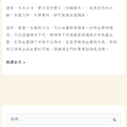
之，
見
通常，冬天太冷、夏天突然變天（如颱風天），或是突然吃太
招
鹹，有壓力時，太勞累時，都可能會血壓飆高。
拆
這時，需要一些應對方法，可以由醫師那裡拿一些降血藥物備
招。
用，只在這種情況下吃，藥物停下來後還是建議每天早晚量血
壓，若是血壓穩下來就不必再吃，若是停藥後血壓就升高，那就
有已發展出高血壓的可能，建議須至門診專業諮詢或治療。
閱讀全文 »
搜