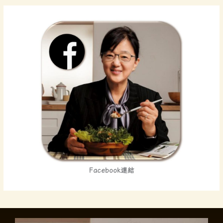
留
言
給
我
們
吧
！
Facebook連結