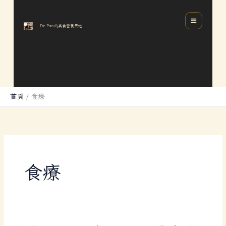
跳
分
MAIN
至
類
MENU
Dr.Pan的美食營養天地
主
要
內
容
首頁
食療
食療