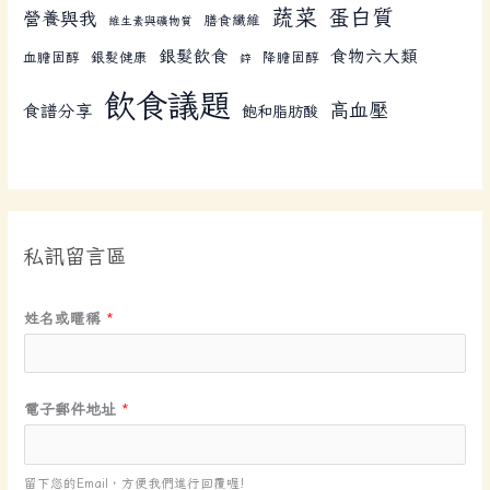
蔬菜
蛋白質
營養與我
膳食纖維
維生素與礦物質
銀髮飲食
食物六大類
血膽固醇
銀髮健康
降膽固醇
鋅
飲食議題
高血壓
食譜分享
飽和脂肪酸
私訊留言區
姓名或暱稱
*
電子郵件地址
*
留下您的Email，方便我們進行回覆喔!