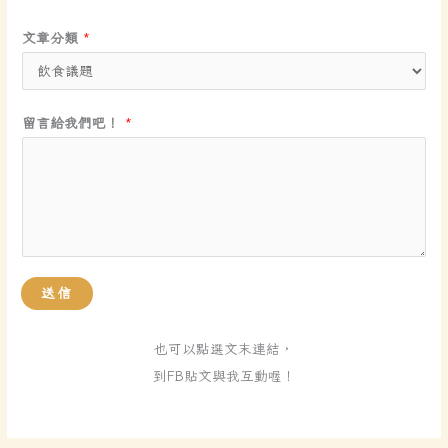
文章分類
*
留
留言給我們吧！
*
言
給
我
們
吧
！
送信
電
子
也可以點選文末連結，
郵
到FB貼文與我互動喔！
件
地
址