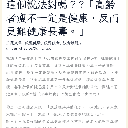
這
這個說法對嗎？?「高齡
個
者瘦不一定是健康，反而
說
法
更難健康長壽。」
對
嗎？?
主題文章
,
銀髮健康
,
銀髮飲食
,
飲食議題
/
「高
dr.panwhsblog@gmail.com
齡
者
根據「早安健康」中「65歲後先吃菜也錯？改掉5種「短壽飲食」
瘦
遠離失智肌少」這篇文章，提到日本營養師菊池真由子的觀點：
不
60多歲後「瘦不一定是健康，反而會變得憔悴、缺乏活力」，更
一
難健康長壽！這句話其實莫衷一是非常複雜，讀者常會各自解
定
讀，各取所需的隨己意引用。今天針對這個論點來做一闡述。菊
是
池真由子說的5種「短壽飲食」以後也會進一步討論。
健
你是不是有聽過人說：「您這樣胖胖的很好，不用減肥，老人家
康，
就該胖一點。」、或是「年紀大了要儘量多吃讓自己胖一
反
點。」。我要強調的是原本健康體格正常不胖的老人絕對不應該
而