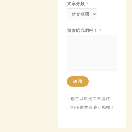
文章分類
*
*
留言給我們吧！
*
電
子
郵
件
地
址
送信
電
子
也可以點選文末連結，
郵
到FB貼文與我互動喔！
件
地