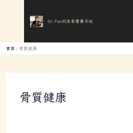
跳
至
主
Dr.Pan的美食營養天地
要
內
容
首頁
骨質健康
骨質健康