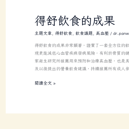
得
得舒飲食的成果
舒
飲
主題文章
,
得舒飲食
,
飲食議題
,
高血壓
/
dr.panw
食
得舒飲食的成果非常顯著，證實了一套全方位的
的
現更能減低心血管疾病發病風險，有利於骨質的
成
家衛生研究所推薦用來預防和治療高血壓，也是美
果
及以後提出的營養飲食建議，持續推薦所有成人
閱讀全文 »