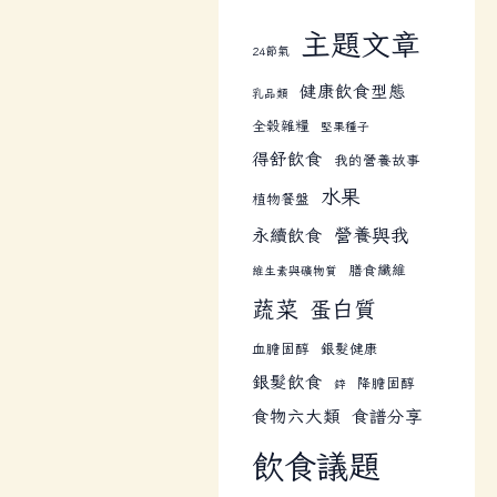
主題文章
24節氣
健康飲食型態
乳品類
全榖雜糧
堅果種子
得舒飲食
我的營養故事
水果
植物餐盤
營養與我
永續飲食
膳食纖維
維生素與礦物質
蔬菜
蛋白質
血膽固醇
銀髮健康
銀髮飲食
降膽固醇
鋅
食物六大類
食譜分享
飲食議題