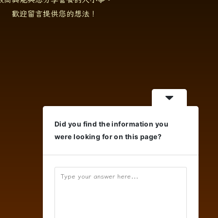
歡迎留言提供您的想法！
Did you find the information you
were looking for on this page?