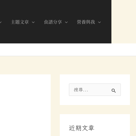
分
類
主題文章
食譜分享
營養與我
搜
尋
關
鍵
近期文章
字