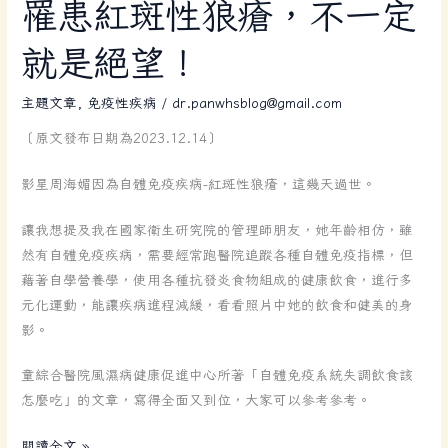
罹
罹患紅斑性狼瘡，不一定
患
就是絕望！
紅
斑
主題文章
,
免疫性疾病
/
dr.panwhsblog@gmail.com
性
狼
〔原文發布日期為2023.12.14〕
瘡，
不
影星周海媚因為自體免疫疾病-紅斑性狼瘡，這幾天過世。
一
定
讓我想提及我在國家衛生研究院的管理師朋友，她年齡相仿，雖
就
然有自體免疫疾病，需要經常跑醫院追蹤各種自體免疫指標，但
是
藉著自學營養學，使用各種抗發炎食物組成的健康飲食，進行多
絕
元化運動，能讓疾病進程減緩，看看照片中她的飲食和健美的身
望！
影。
童綜合醫院風濕病健康促進中心所著「自體免疫系統失調飲食該
怎麼吃」的文章，寫得全面又到位，大家可以參考參考。
閱讀全文 »