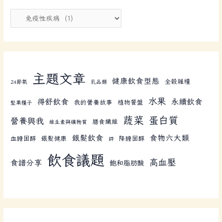
主題文章
健康飲食型態
全榖雜糧
24節氣
乳品類
水果
得舒飲食
永續飲食
我的營養故事
植物餐盤
堅果種子
蔬菜
蛋白質
營養與我
膳食纖維
維生素與礦物質
銀髮飲食
食物六大類
血膽固醇
銀髮健康
降膽固醇
鋅
飲食議題
高血壓
食譜分享
飽和脂肪酸