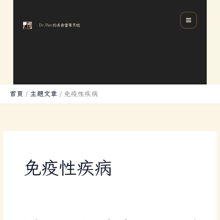
跳
分
MAIN
至
類
MENU
Dr.Pan的美食營養天地
主
要
內
容
首頁
主題文章
免疫性疾病
免疫性疾病