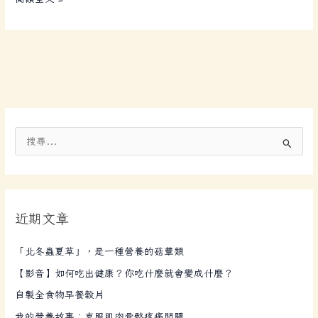
搜
尋
關
鍵
近期文章
字
:
「北冬蟲夏草」，是一種營養的菇蕈類
【影音】如何吃出健康？你吃什麼就會變成什麼？
自製全食物早餐穀片
我的營養故事：克服肌肉骨骼疼痛問題