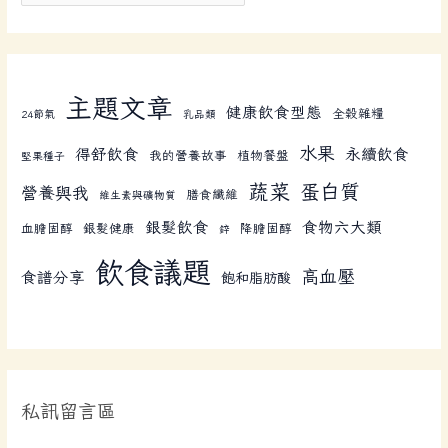
主題文章
健康飲食型態
全榖雜糧
24節氣
乳品類
水果
得舒飲食
永續飲食
我的營養故事
植物餐盤
堅果種子
蔬菜
蛋白質
營養與我
膳食纖維
維生素與礦物質
銀髮飲食
食物六大類
血膽固醇
銀髮健康
降膽固醇
鋅
飲食議題
高血壓
食譜分享
飽和脂肪酸
私訊留言區