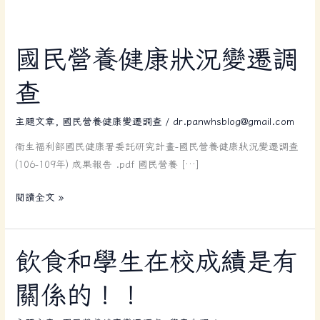
國
國民營養健康狀況變遷調
民
查
營
養
主題文章
,
國民營養健康變遷調查
/
dr.panwhsblog@gmail.com
健
康
衛生福利部國民健康署委託研究計畫-國民營養健康狀況變遷調查
狀
(106-109年) 成果報告 .pdf 國民營養 […]
況
變
閱讀全文 »
遷
調
查
飲
飲食和學生在校成績是有
食
關係的！！
和
學