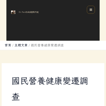
跳
分
MAIN
至
類
MENU
Dr.Pan的美食營養天地
主
要
內
容
首頁
主題文章
國民營養健康變遷調查
國民營養健康變遷調
查