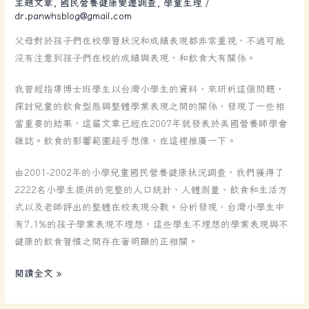
主題文章
,
國民營養健康變遷調查
,
學童生理
/
生
dr.panwhsblog@gmail.com
在
校
父母對於孩子們在校學習狀況和成績表現都非常重視，不過可能
成
沒有注意到孩子們在校的成績與表現，和飲食大有關係。
績
我曾經指導博士班學生以台灣小學生的資料，來研析這個問題，
是
探討兒童的飲食型態與整體學業表現之間的關係，發現了一些相
有
當重要的結果，這篇文章已經在2007年就發表於美國營養師學會
關
雜誌。飲食的影響範圍超乎想像，在這裡推廣一下。
係
的！！
由2001-2002年的小學兒童國民營養健康狀況調查，我們獲得了
2222名小學生提供的完整的人口統計、人體測量、飲食和生活方
式以及老師評出的整體在校表現分數。分析發現，台灣小學生中
有7.1%的孩子學業表現不理想，這些學生不理想的學業表現與不
健康的飲食習慣之間存在著明顯的正相關。
閱讀全文 »