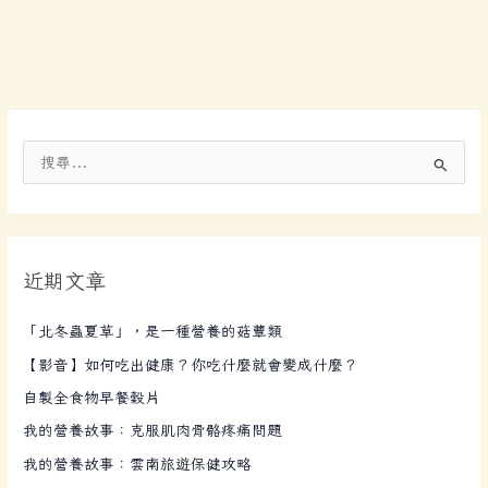
搜
尋
關
鍵
近期文章
字
:
「北冬蟲夏草」，是一種營養的菇蕈類
【影音】如何吃出健康？你吃什麼就會變成什麼？
自製全食物早餐穀片
我的營養故事：克服肌肉骨骼疼痛問題
我的營養故事：雲南旅遊保健攻略