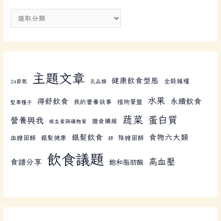
主題文章
健康飲食型態
全榖雜糧
24節氣
乳品類
水果
得舒飲食
永續飲食
我的營養故事
植物餐盤
堅果種子
蔬菜
蛋白質
營養與我
膳食纖維
維生素與礦物質
銀髮飲食
食物六大類
血膽固醇
銀髮健康
降膽固醇
鋅
飲食議題
高血壓
食譜分享
飽和脂肪酸