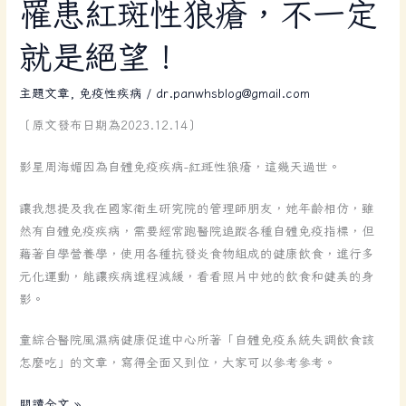
罹
罹患紅斑性狼瘡，不一定
患
就是絕望！
紅
斑
主題文章
,
免疫性疾病
/
dr.panwhsblog@gmail.com
性
狼
〔原文發布日期為2023.12.14〕
瘡，
不
影星周海媚因為自體免疫疾病-紅斑性狼瘡，這幾天過世。
一
定
讓我想提及我在國家衛生研究院的管理師朋友，她年齡相仿，雖
就
然有自體免疫疾病，需要經常跑醫院追蹤各種自體免疫指標，但
是
藉著自學營養學，使用各種抗發炎食物組成的健康飲食，進行多
絕
元化運動，能讓疾病進程減緩，看看照片中她的飲食和健美的身
望！
影。
童綜合醫院風濕病健康促進中心所著「自體免疫系統失調飲食該
怎麼吃」的文章，寫得全面又到位，大家可以參考參考。
閱讀全文 »