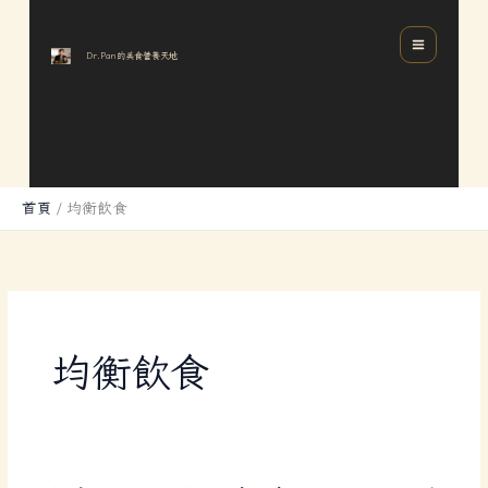
跳
分
MAIN
至
類
MENU
Dr.Pan的美食營養天地
主
要
內
容
首頁
均衡飲食
均衡飲食