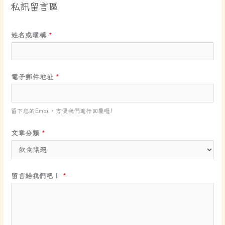
私訊留言區
文
姓名或暱稱
*
章
分
類
電子郵件地址
*
文
章
分
留下您的Email，方便我們進行回覆喔!
類
文章分類
*
*
留言給我們吧！
*