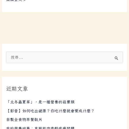
搜
尋
關
鍵
近期文章
字
:
「北冬蟲夏草」，是一種營養的菇蕈類
【影音】如何吃出健康？你吃什麼就會變成什麼？
自製全食物早餐穀片
我的營養故事：克服肌肉骨骼疼痛問題