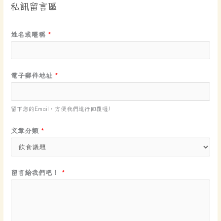
私訊留言區
文
姓名或暱稱
*
章
分
類
電子郵件地址
*
文
章
分
留下您的Email，方便我們進行回覆喔!
類
文章分類
*
*
留言給我們吧！
*