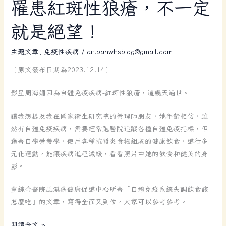
罹
罹患紅斑性狼瘡，不一定
患
就是絕望！
紅
斑
主題文章
,
免疫性疾病
/
dr.panwhsblog@gmail.com
性
狼
〔原文發布日期為2023.12.14〕
瘡，
不
影星周海媚因為自體免疫疾病-紅斑性狼瘡，這幾天過世。
一
定
讓我想提及我在國家衛生研究院的管理師朋友，她年齡相仿，雖
就
然有自體免疫疾病，需要經常跑醫院追蹤各種自體免疫指標，但
是
藉著自學營養學，使用各種抗發炎食物組成的健康飲食，進行多
絕
元化運動，能讓疾病進程減緩，看看照片中她的飲食和健美的身
望！
影。
童綜合醫院風濕病健康促進中心所著「自體免疫系統失調飲食該
怎麼吃」的文章，寫得全面又到位，大家可以參考參考。
閱讀全文 »