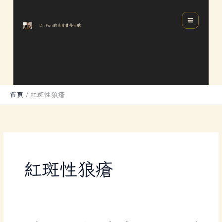
跳
分
MAIN
至
類
MENU
Dr.Pan的美食營養天地
主
要
內
容
首頁
紅斑性狼瘡
紅斑性狼瘡