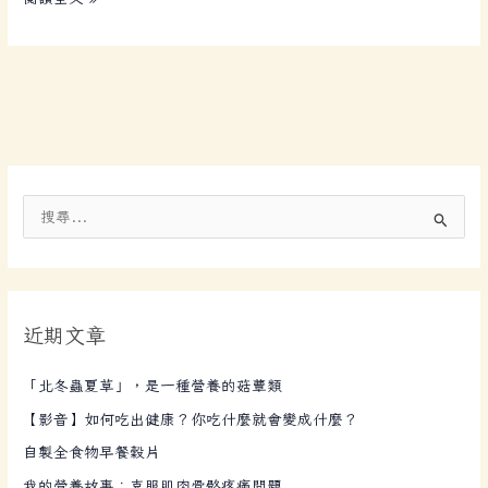
搜
尋
關
鍵
近期文章
字
:
「北冬蟲夏草」，是一種營養的菇蕈類
【影音】如何吃出健康？你吃什麼就會變成什麼？
自製全食物早餐穀片
我的營養故事：克服肌肉骨骼疼痛問題