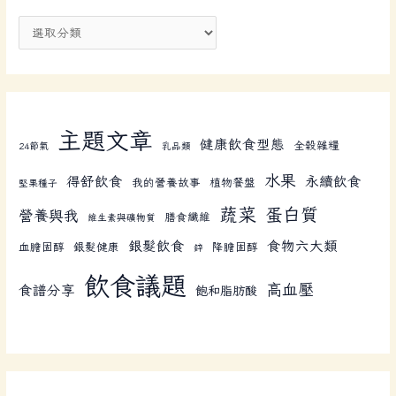
主題文章
健康飲食型態
全榖雜糧
24節氣
乳品類
水果
得舒飲食
永續飲食
我的營養故事
植物餐盤
堅果種子
蔬菜
蛋白質
營養與我
膳食纖維
維生素與礦物質
銀髮飲食
食物六大類
血膽固醇
銀髮健康
降膽固醇
鋅
飲食議題
高血壓
食譜分享
飽和脂肪酸