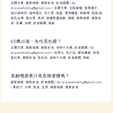
主題文章
,
銀髮健康
,
銀髮飲食
,
飲食議題
/ By
dr.panwhsblog@gmail.com
/
主題文章
,
全榖雜糧
,
堅果種子
,
強化植物奶
,
植物蛋白
,
死亡率
,
減重
,
理想體重
,
精製糖
,
脫脂/低
脂乳品類
,
蛋白質
,
衰弱
,
身體質量指數
,
運動
,
銀髮健康
,
銀髮飲
食
,
長壽
,
食療
,
飲食議題
,
高齡
65歲以後，先吃菜也錯？
主題文章
,
銀髮健康
,
銀髮飲食
,
食物六大類
,
飲食議題
/ By
dr.panwhsblog@gmail.com
/
抗發炎
,
肌少症
,
膳食纖維
,
蔬菜
,
蛋白質
,
銀髮飲食
,
長肌肉
,
食物六大類
,
飲食議題
,
高齡
高齡喝蔬果汁是危險習慣嗎？
銀髮健康
,
銀髮飲食
,
飲食議題
/ By
dr.panwhsblog@gmail.com
/
果蔬汁
,
水果
,
蔬菜
,
豆漿
,
銀髮健康
,
銀髮飲食