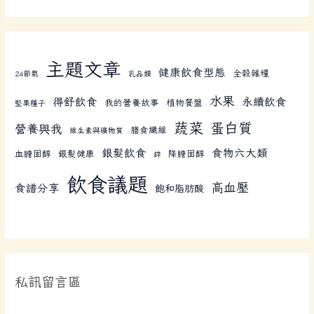
主題文章
健康飲食型態
全榖雜糧
24節氣
乳品類
水果
得舒飲食
永續飲食
我的營養故事
植物餐盤
堅果種子
蔬菜
蛋白質
營養與我
膳食纖維
維生素與礦物質
銀髮飲食
食物六大類
血膽固醇
銀髮健康
降膽固醇
鋅
飲食議題
高血壓
食譜分享
飽和脂肪酸
私訊留言區