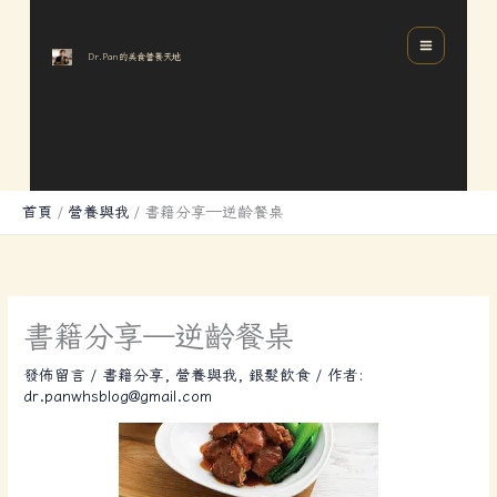
跳
分
MAIN
至
類
MENU
Dr.Pan的美食營養天地
主
要
內
容
首頁
營養與我
書籍分享—逆齡餐桌
書籍分享—逆齡餐桌
發佈留言
/
書籍分享
,
營養與我
,
銀髮飲食
/ 作者:
dr.panwhsblog@gmail.com