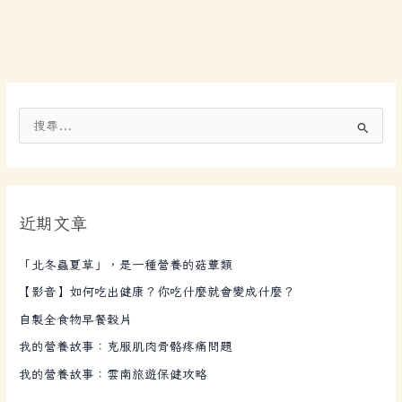
搜
尋
關
鍵
近期文章
字
:
「北冬蟲夏草」，是一種營養的菇蕈類
【影音】如何吃出健康？你吃什麼就會變成什麼？
自製全食物早餐穀片
我的營養故事：克服肌肉骨骼疼痛問題
我的營養故事：雲南旅遊保健攻略