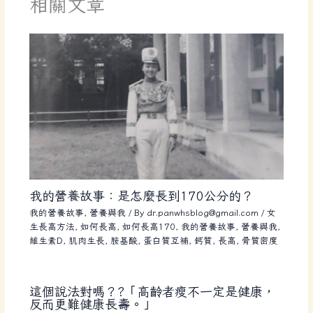
相關文章
我的營養故事：是怎麼長到170公分的？
我的營養故事
,
營養與我
/ By
dr.panwhsblog@gmail.com
/
女
生長高方法
,
如何長高
,
如何長高170
,
我的營養故事
,
營養與我
,
維生素D
,
肌肉生長
,
胺基酸
,
蛋白質互補
,
鈣質
,
長高
,
骨質密度
這個說法對嗎？?「高齡者瘦不一定是健康，
反而更難健康長壽。」