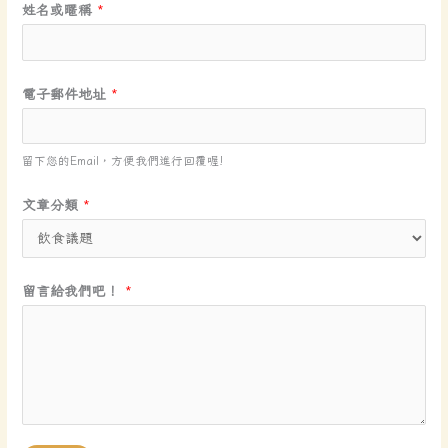
姓名或暱稱
*
姓
電子郵件地址
*
名
或
留下您的Email，方便我們進行回覆喔!
暱
稱
文章分類
*
*
*
留言給我們吧！
*