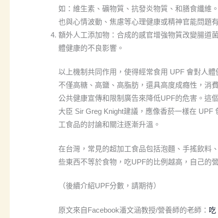
如：維生素、礦物質、抗發炎物質、和膳食纖維。
也與心情波動、焦慮等心理健康或精神官能問題
額外人工添加物：合成的感官增強物質改變腸道
體健康的不良影響。
以上機制共同作用，使得經常食用 UPF 會對人體
不僅高糖、高鹽、高脂肪，還具高度成癮性，消
公共健康宣傳和限制廣告來降低UPF的危害。這個
大臣 Sir Greg Knight建議，應像香菸一
工食品的討論和關注逐漸升溫。
在台灣，常見的超加工食品包括泡麵、手搖飲料
些東西不等於食物，吃UPF的比例越高，自己的
（後續介紹UPF分數，請期待）
原文來自Facebook潘文涵教授/營養師的老師：
吃