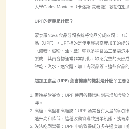
大學Carlos Monteiro（卡洛斯·蒙泰羅
UPF的定義是什麼？
蒙泰羅Nova 食品分類系統將食品分成四類：（
品（UPF）。UPF指的是使用經過高度加工的
（如糖、澱粉、油、鹽）輔以多種食品工業製造用感官
製成。其內含物通常非常純化，缺乏完整的天然
餅乾、汽水、速食麵、加工肉製品等。這些食品
超加工食品 (UPF) 危害健康的機制是什麼？
主要
促進暴飲暴食：UPF 使用各種增味劑來增加食
胖。
高糖、高鹽和高脂肪：UPF 通常含有大量的添
速升高和降低，這種波動會導致提早飢餓、胰島
沒法吃到營養：UPF 中的營養成分多在過度加