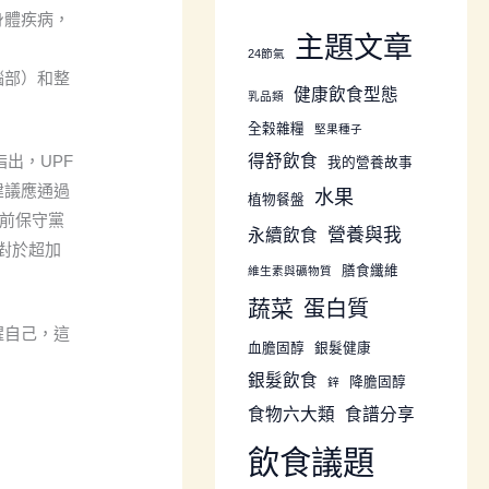
身體疾病，
主題文章
24節氣
腦部）和整
健康飲食型態
乳品類
全榖雜糧
堅果種子
出，UPF
得舒飲食
我的營養故事
建議應通過
水果
植物餐盤
國前保守黨
營養與我
永續飲食
球對於超加
膳食纖維
維生素與礦物質
蔬菜
蛋白質
醒自己，這
血膽固醇
銀髮健康
銀髮飲食
降膽固醇
鋅
食物六大類
食譜分享
飲食議題