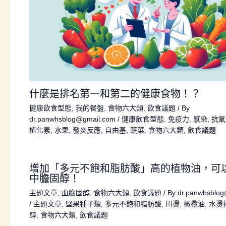
什麼是排名第一和第二的健康食物！？
健康飲食型態
,
我的餐盤
,
食物六大類
,
飲食議題
/ By
dr.panwhsblog@gmail.com
/
健康飲食型態
,
免疫力
,
感染
,
抗氧
植化素
,
水果
,
發炎反應
,
自由基
,
蔬菜
,
食物六大類
,
飲食議題
增加「多元不飽和脂肪酸」高的植物油，可
中膽固醇！
主題文章
,
血膽固醇
,
食物六大類
,
飲食議題
/ By
dr.panwhsblo
/
主題文章
,
堅果種子類
,
多元不飽和脂肪酸
,
川燙
,
橄欖油
,
水燙
醇
,
食物六大類
,
飲食議題