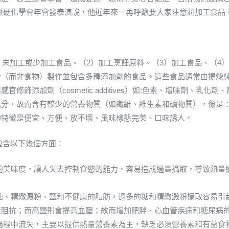
）教授在動脈硬化學會年會發表演說，他近年來一再呼籲要大家注意超加工食品
1）未加工或少加工食品、（2）加工烹飪原料、（3）加工食品、（4
成分（而非食物）製作並包含多種添加劑的食品。這些食品通常由提煉
修飾添加劑（cosmetic
additives）如:色素、增味劑、乳化劑
成分，故而含有較少的營養物質（如纖維、維生素和礦物質），像是
的特徵是便宜、方便、放不壞、風味樣態完美、口味誘人。
包含以下幾個方面：
物的美味度，讓人失去控制食慾的能力，容易造成過量攝取，導致熱量
加糖、精緻澱粉、鹽和不健康的脂肪，過多的糖和精緻澱粉攝取容易引
素阻抗；而高鹽則會提高血壓；故而增加肥胖、心血管疾病和糖尿病
工過程中流失，主要以提供熱量營養素為主，缺乏必須營養素和有益食