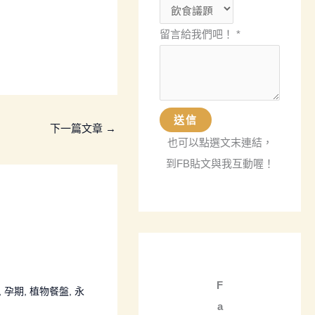
名
或
留言給我們吧！
*
暱
稱
文
章
送信
下一篇文章
→
分
也可以點選文末連結，
類
到FB貼文與我互動喔！
電
子
郵
件
地
址
F
,
孕期
,
植物餐盤
,
永
a