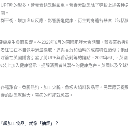
UPF吃的越多，營養素缺乏越嚴重。營養素缺乏除了導致上述各種
有關。
菌群平衡，增加炎症反應，影響腸道健康，衍生對身體各器官（包括
健康產生負面影響。在2023年6月的國際肥胖大會期間，蒙泰羅教授指
費者往往在不自覺中過量攝取，這與香菸和酒精的成癮特性類似；他
呼籲在英國議會引發了將UPF與香菸對等的論點。2023年6月，英
樣在 UPF 包裝上加入健康警示，提醒消費者其潛在的健康危害。英國以及全
、各種甜食、香腸熱狗、加工火腿、魚板火鍋料製品等。民眾應要提
營養的缺乏就越大，罹病的可能就愈高。
「超加工食品」就像「抽煙」？