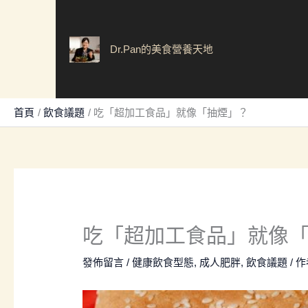
跳
至
主
Dr.Pan的美食營養天地
要
內
容
首頁
飲食議題
吃「超加工食品」就像「抽煙」？
吃「超加工食品」就像
發佈留言
/
健康飲食型態
,
成人肥胖
,
飲食議題
/ 