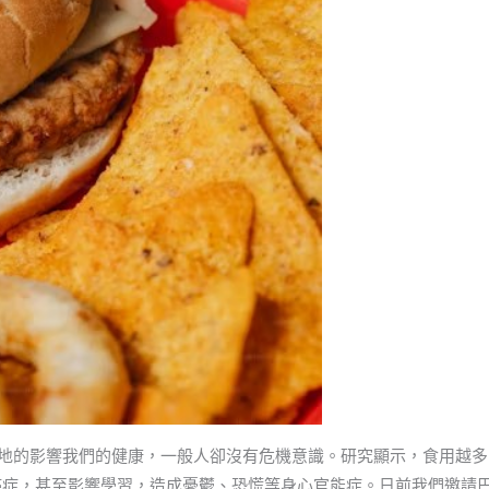
 UPF) 正撲天蓋地的影響我們的健康，一般人卻沒有危機意識。研究顯示，食用越
癌症，甚至影響學習，造成憂鬱、恐慌等身心官能症。日前我們邀請