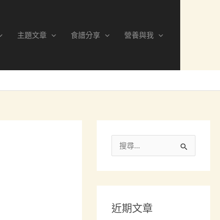
分
類
主題文章
食譜分享
營養與我
搜
尋
關
鍵
近期文章
字