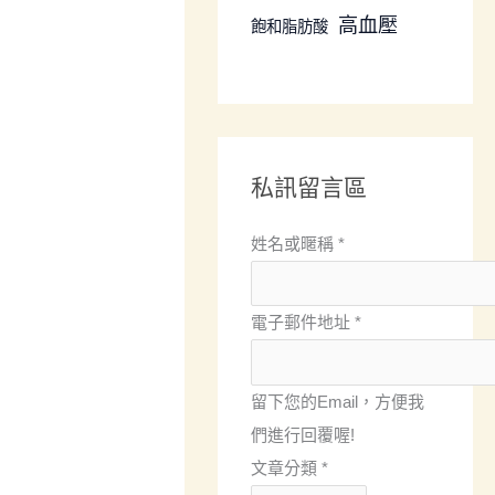
高血壓
飽和脂肪酸
私訊留言區
姓名或暱稱
*
電子郵件地址
*
留下您的Email，方便我
們進行回覆喔!
姓
文章分類
*