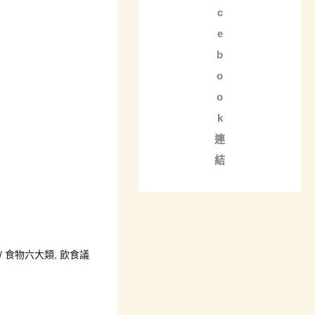
c
e
b
o
o
k
連
結
/
食物六大類
,
飲食議