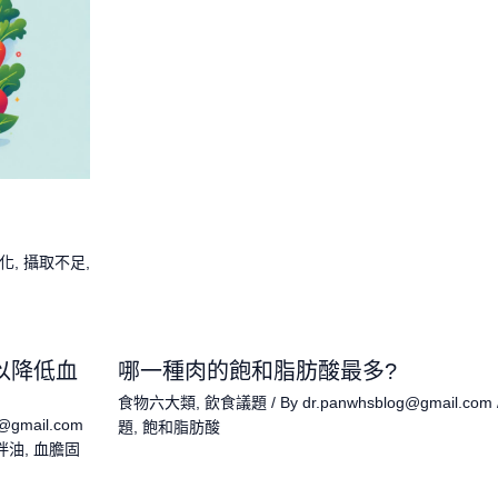
化
,
攝取不足
,
以降低血
哪一種肉的飽和脂肪酸最多?
食物六大類
,
飲食議題
/ By
dr.panwhsblog@gmail.com
g@gmail.com
題
,
飽和脂肪酸
拌油
,
血膽固