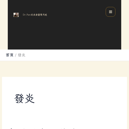
跳
分
MAIN
至
類
MENU
Dr.Pan的美食營養天地
主
要
內
容
首頁
發炎
發炎