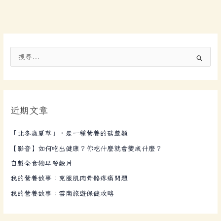
搜
尋
關
鍵
近期文章
字
:
「北冬蟲夏草」，是一種營養的菇蕈類
【影音】如何吃出健康？你吃什麼就會變成什麼？
自製全食物早餐穀片
我的營養故事：克服肌肉骨骼疼痛問題
我的營養故事：雲南旅遊保健攻略