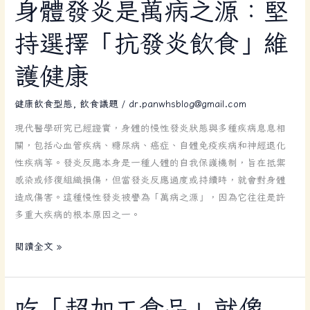
身
身體發炎是萬病之源：堅
體
持選擇「抗發炎飲食」維
發
炎
護健康
是
萬
健康飲食型態
,
飲食議題
/
dr.panwhsblog@gmail.com
病
之
現代醫學研究已經證實，身體的慢性發炎狀態與多種疾病息息相
源：
關，包括心血管疾病、糖尿病、癌症、自體免疫疾病和神經退化
堅
性疾病等。發炎反應本身是一種人體的自我保護機制，旨在抵禦
持
感染或修復組織損傷，但當發炎反應過度或持續時，就會對身體
選
造成傷害。這種慢性發炎被譽為「萬病之源」，因為它往往是許
擇
多重大疾病的根本原因之一。
「抗
發
閱讀全文 »
炎
飲
食」
吃
吃「超加工食品」就像