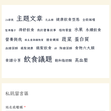
主題文章
健康飲食型態
全榖雜糧
24節氣
乳品類
水果
得舒飲食
永續飲食
我的營養故事
植物餐盤
堅果種子
蔬菜
蛋白質
營養與我
膳食纖維
維生素與礦物質
銀髮飲食
食物六大類
血膽固醇
銀髮健康
降膽固醇
鋅
飲食議題
高血壓
食譜分享
飽和脂肪酸
私訊留言區
電
姓名或暱稱
*