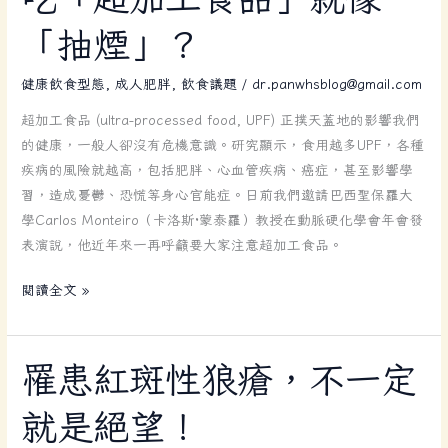
維
「超
護
「抽煙」？
加
健
工
康
健康飲食型態
,
成人肥胖
,
飲食議題
/
dr.panwhsblog@gmail.com
食
品」
超加工食品 (ultra-processed food, UPF) 正撲天蓋地的影響我們
就
的健康，一般人卻沒有危機意識。研究顯示，食用越多UPF，各種
像
疾病的風險就越高，包括肥胖、心血管疾病、癌症，甚至影響學
「抽
習，造成憂鬱、恐慌等身心官能症。日前我們邀請巴西聖保羅大
煙」？
學Carlos Monteiro（卡洛斯·蒙泰羅）教授在動脈硬化學會年會發
表演說，他近年來一再呼籲要大家注意超加工食品。
閱讀全文 »
罹
罹患紅斑性狼瘡，不一定
患
就是絕望！
紅
斑