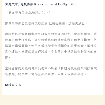
主題文章
,
免疫性疾病
/
dr.panwhsblog@gmail.com
性
狼
〔原文發布日期為2023.12.14〕
瘡，
不
影星周海媚因為自體免疫疾病-紅斑性狼瘡，這幾天過世。
一
定
讓我想提及我在國家衛生研究院的管理師朋友，她年齡相仿，雖
就
然有自體免疫疾病，需要經常跑醫院追蹤各種自體免疫指標，但
是
藉著自學營養學，使用各種抗發炎食物組成的健康飲食，進行多
絕
元化運動，能讓疾病進程減緩，看看照片中她的飲食和健美的身
望！
影。
童綜合醫院風濕病健康促進中心所著「自體免疫系統失調飲食該
怎麼吃」的文章，寫得全面又到位，大家可以參考參考。
閱讀全文 »