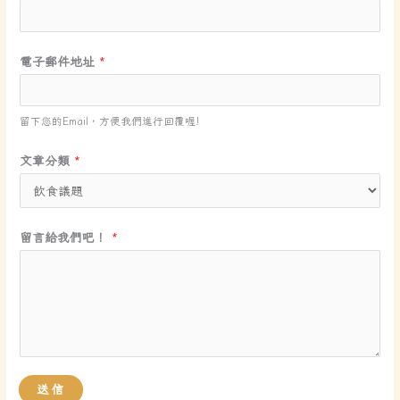
子
郵
件
電子郵件地址
*
地
址
*
留下您的Email，方便我們進行回覆喔!
留
文章分類
*
言
給
我
留言給我們吧！
*
們
吧
！
送信